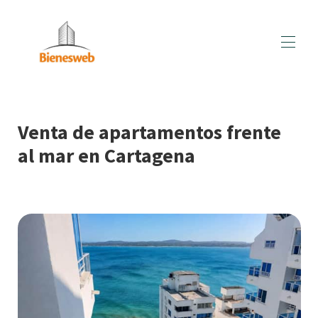
Home
Busqueda Avanzada
▾
Venta de apartamentos frente
Edificios
▾
al mar en Cartagena
Ventas
Administración
Contacto
Pagos On-line